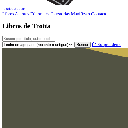
pirateca.com
Libros
Autores
Editoriales
Categorías
Manifiesto
Contacto
Libros de Trotta
🎲 Sorpréndeme
Buscar