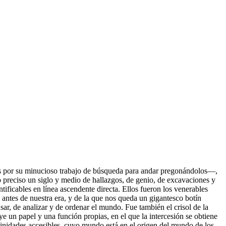
dos por su minucioso trabajo de búsqueda para andar pregonándolos—,
 preciso un siglo y medio de hallazgos, de genio, de excavaciones y
ificables en línea ascendente directa. Ellos fueron los venerables
o antes de nuestra era, y de la que nos queda un gigantesco botín
r, de analizar y de ordenar el mundo. Fue también el crisol de la
ye un papel y una función propias, en el que la intercesión se obtiene
ivinidades accesibles, cuyo mundo está en el origen del mundo de los