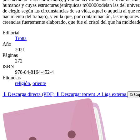
humanos y cuyas estructuras jerárquicas m00000odelan las del universo p
de elegir, según las circunstancias de su vida, aquel o aquella al que r
nacimiento del trabajo), y en la que, por contaminación, las religiones
creencias fuertemente elaborado, que fue el crisol del que ha moldea
Editorial
Trotta
Año
2021
Páginas
272
ISBN
978-84-8164-452-4
Etiquetas
religión
,
oriente
⬇ Descarga directa (PDF)
⬇ Descargar torrent
↗ Liga externa
⧉ Cop