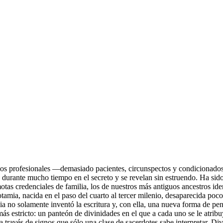
 a los profesionales —demasiado pacientes, circunspectos y condiciona
urante mucho tiempo en el secreto y se revelan sin estruendo. Ha sido
as credenciales de familia, los de nuestros más antiguos ancestros ident
otamia, nacida en el paso del cuarto al tercer milenio, desaparecida poc
no solamente inventó la escritura y, con ella, una nueva forma de pensa
ás estricto: un panteón de divinidades en el que a cada uno se le atribu
a través de signos que sólo una clase de sacerdotes sabe interpretar. D