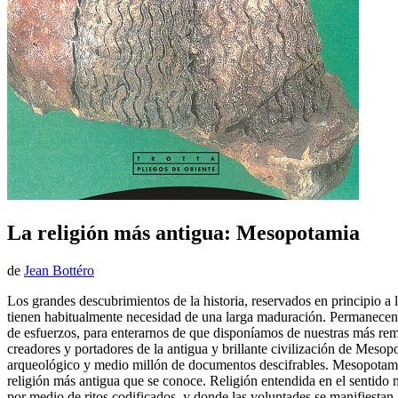
La religión más antigua: Mesopotamia
de
Jean Bottéro
Los grandes descubrimientos de la historia, reservados en principio
tienen habitualmente necesidad de una larga maduración. Permanecen d
de esfuerzos, para enterarnos de que disponíamos de nuestras más remot
creadores y portadores de la antigua y brillante civilización de Mesop
arqueológico y medio millón de documentos descifrables. Mesopotamia 
religión más antigua que se conoce. Religión entendida en el sentido m
por medio de ritos codificados, y donde las voluntades se manifiestan 