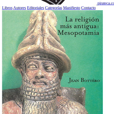
pirateca.
Libros
Autores
Editoriales
Categorías
Manifiesto
Contacto