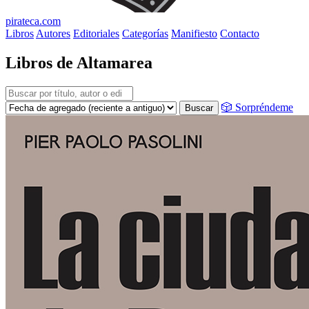
pirateca.com
Libros
Autores
Editoriales
Categorías
Manifiesto
Contacto
Libros de Altamarea
🎲 Sorpréndeme
Buscar