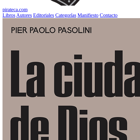
pirateca.com
Libros
Autores
Editoriales
Categorías
Manifiesto
Contacto