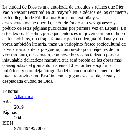
La ciudad de Dios es una antología de artículos y relatos que Pier
Paolo Pasolini escribió en su mayoría en la década de los cincuenta,
recién llegado de Friuli a una Roma aún extraña y ya
desesperadamente querida, telón de fondo a la vez grotesco y
poético de estas páginas publicadas por primera vez en España. En
estos textos, Pasolini, por aquel entonces un joven con poco dinero
en los bolsillos, una frágil fama de poeta en lengua friulana y una
voraz ambición literaria, traza un variopinto fresco sociocultural de
la vida romana de la posguerra, compuesto por imágenes de un
verismo puro, descarnado, conmovedor y caracterizado por esa
inigualable delicadeza narrativa que será propia de las obras más
consagradas del gran autor italiano. El lector tiene aquí una
poliédrica y compleja fotografía del encuentro-desencuentro del
joven y provinciano Pasolini con la gigantesca, sabia, ciega y
despiadada ciudad de Dios.
Editorial
Altamarea
Año
2019
Páginas
204
ISBN
9788494957086