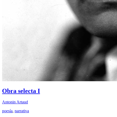
Obra selecta I
Antonin Artaud
poesía
,
narrativa