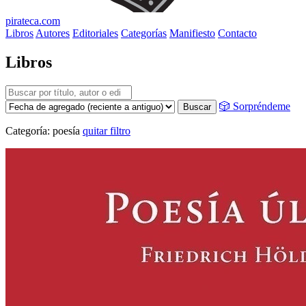
pirateca.com
Libros
Autores
Editoriales
Categorías
Manifiesto
Contacto
Libros
🎲 Sorpréndeme
Buscar
Categoría:
poesía
quitar filtro