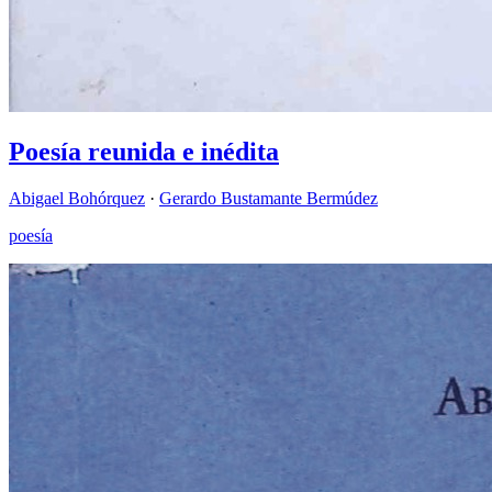
Poesía reunida e inédita
Abigael Bohórquez
·
Gerardo Bustamante Bermúdez
poesía