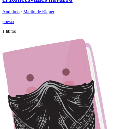
Anónimo
·
Martín de Riquer
poesía
1 libros