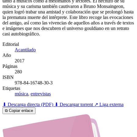
tanto a músicos como a melómanos y lectores. El hechizo de su
música y su carisma también cautivaron a Bruno Monsaingeon,
quien logró trabar una amistad y colaboración que se prolongó hasta
la prematura muerte del intérprete. Este libro recoge las evocaciones
del amigo, así como las vivencias de aquellos años a través de textos
e imágenes que nos descubren el universo gouldiano en un retrato
casi autobiográfico.
Editorial
Acantilado
Año
2017
Páginas
280
ISBN
978-84-16748-30-3
Etiquetas
música
,
entrevistas
⬇ Descarga directa (PDF)
⬇ Descargar torrent
↗ Liga externa
⧉ Copiar enlace