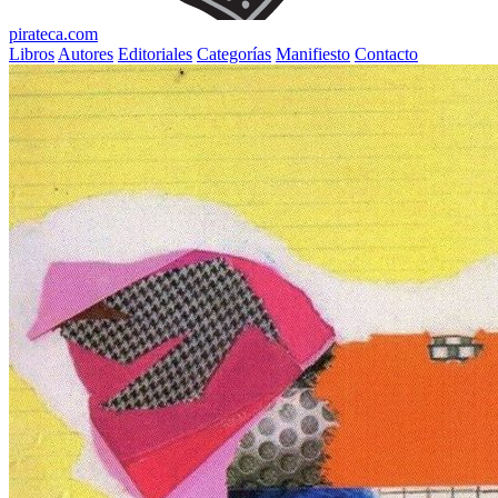
pirateca.com
Libros
Autores
Editoriales
Categorías
Manifiesto
Contacto