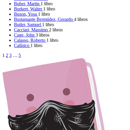
Buber
, Martin
1 libro
Burkert
, Walter
1 libro
Buson
, Yosa
1 libro
Bustamante Bermúdez
, Gerardo
4 libros
Butler
, Samuel
1 libro
Cacciari
, Massimo
2 libros
Cage
, John
3 libros
Calasso
, Roberto
1 libro
Calínico
1 libro
1
2
3
…
5