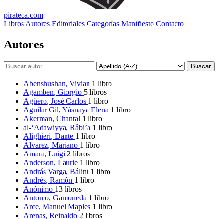
pirateca.com
Libros
Autores
Editoriales
Categorías
Manifiesto
Contacto
Autores
Buscar
Abenshushan
, Vivian
1 libro
Agamben
, Giorgio
5 libros
Agüero
, José Carlos
1 libro
Aguilar Gil
, Yásnaya Elena
1 libro
Akerman
, Chantal
1 libro
al-‘Adawiyya
, Râbi’a
1 libro
Alighieri
, Dante
1 libro
Álvarez
, Mariano
1 libro
Amara
, Luigi
2 libros
Anderson
, Laurie
1 libro
András Varga
, Bálint
1 libro
Andrés
, Ramón
1 libro
Anónimo
13 libros
Antonio
, Gamoneda
1 libro
Arce
, Manuel Maples
1 libro
Arenas
, Reinaldo
2 libros