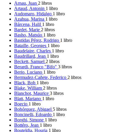
Arnau
, Juan
2 libros
Artaud
, Antonin
1 libro
Audomaro
, Hidalgo
1 libro
Azahua
, Marina
1 libro
Bárcena
, Halil
1 libro
Bardet
, Marie
2 libros
Basho
, Matsúo
1 libro
Bastidas Pérez
, Rodrigo
1 libro
Bataille
, Georges
1 libro
Baudelaire
, Charles
1 libro
Baudrillard
, Jean
1 libro
Beckett
, Samuel
2 libros
Berardi
, Franco "Bifo"
3 libros
Berio
, Luciano
1 libro
Bermudez-Cañete
, Federico
2 libros
Black
, Bob
1 libro
Blake
, William
2 libros
Blanchot
, Maurice
3 libros
Blatt
, Mariano
1 libro
Boecio
1 libro
Bohórquez
, Abigael
5 libros
Boncinelli
, Edoardo
1 libro
Borghi
, Simone
1 libro
Bottéro
, Jean
1 libro
Bouteldja
, Houria
1 libro