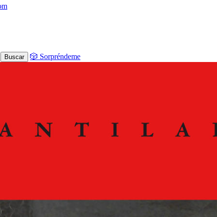
com
🎲 Sorpréndeme
Buscar