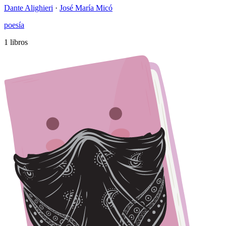
Dante Alighieri
·
José María Micó
poesía
1 libros