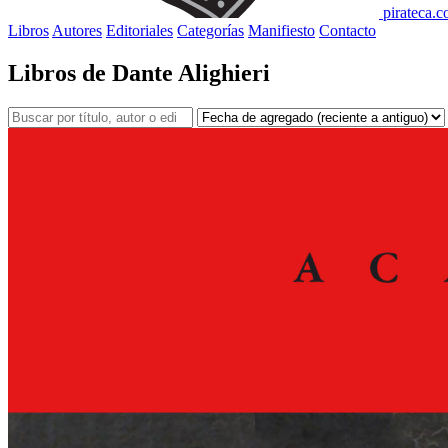
pirateca.
Libros
Autores
Editoriales
Categorías
Manifiesto
Contacto
Libros de Dante Alighieri