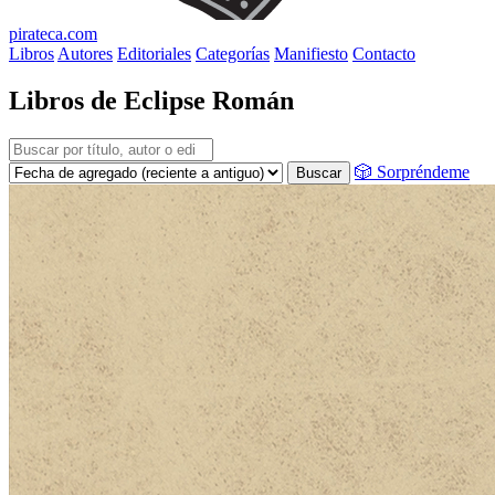
pirateca.com
Libros
Autores
Editoriales
Categorías
Manifiesto
Contacto
Libros de Eclipse Román
🎲 Sorpréndeme
Buscar