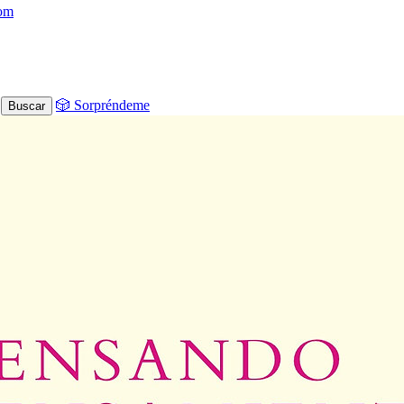
com
🎲 Sorpréndeme
Buscar