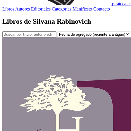
pirateca.
Libros
Autores
Editoriales
Categorías
Manifiesto
Contacto
Libros de Silvana Rabinovich