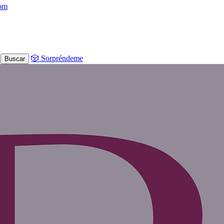
com
🎲 Sorpréndeme
Buscar