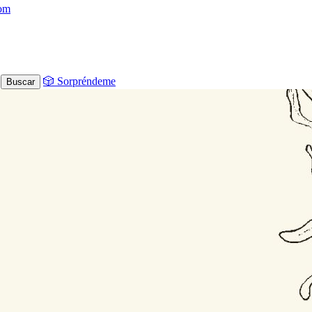
com
🎲 Sorpréndeme
Buscar