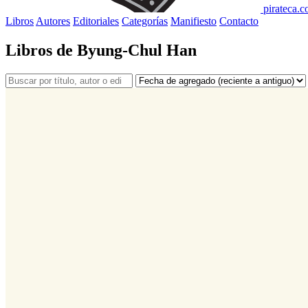
pirateca.
Libros
Autores
Editoriales
Categorías
Manifiesto
Contacto
Libros de Byung-Chul Han