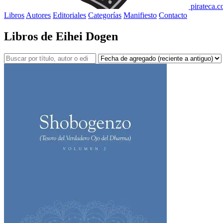
pirateca.
Libros
Autores
Editoriales
Categorías
Manifiesto
Contacto
Libros de Eihei Dogen