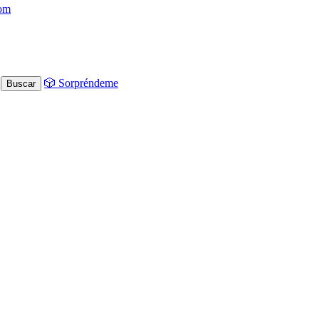
com
🎲 Sorpréndeme
Buscar