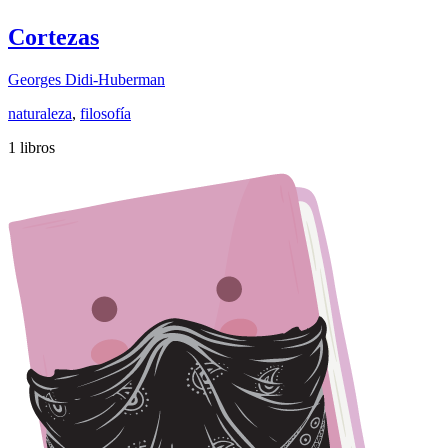
Cortezas
Georges Didi-Huberman
naturaleza
,
filosofía
1 libros