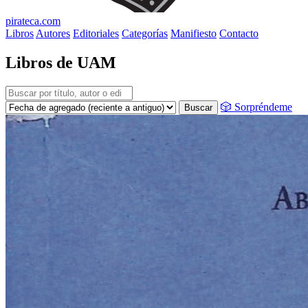
pirateca.com
Libros
Autores
Editoriales
Categorías
Manifiesto
Contacto
Libros de UAM
🎲 Sorpréndeme
Buscar