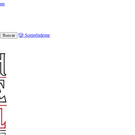
com
🎲 Sorpréndeme
Buscar