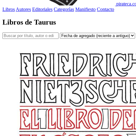
pirateca.
Libros
Autores
Editoriales
Categorías
Manifiesto
Contacto
Libros de Taurus