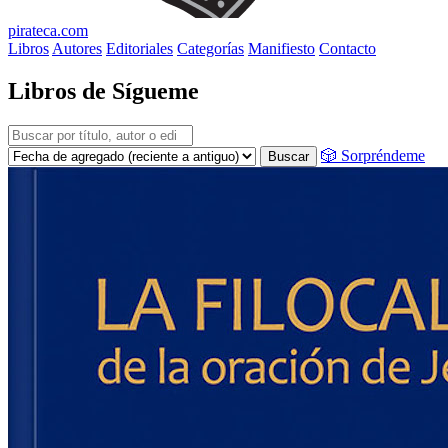
pirateca.com
Libros
Autores
Editoriales
Categorías
Manifiesto
Contacto
Libros de Sígueme
🎲 Sorpréndeme
Buscar