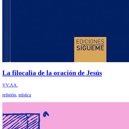
La filocalia de la oración de Jesús
VV.AA.
religión
,
mística