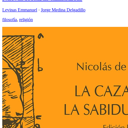
Levinas Emmanuel
·
Jorge Medina Delgadillo
filosofía
,
religión