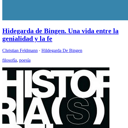
Hidegarda de Bingen. Una vida entre la
genialidad y la fe
Christian Feldmann
·
Hildegarda De Bingen
filosofía
,
poesía