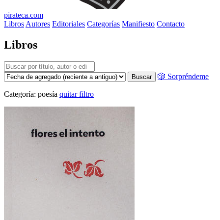
pirateca.com
Libros
Autores
Editoriales
Categorías
Manifiesto
Contacto
Libros
🎲 Sorpréndeme
Buscar
Categoría:
poesía
quitar filtro