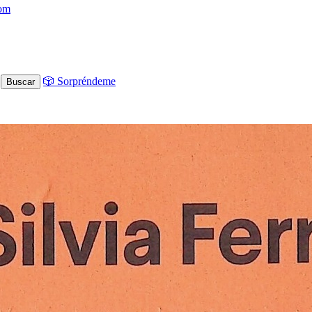
com
🎲 Sorpréndeme
Buscar