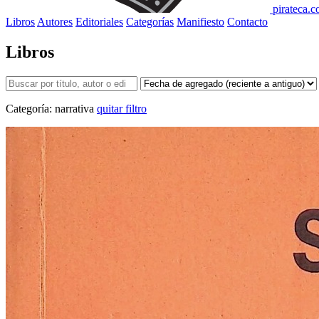
pirateca.
Libros
Autores
Editoriales
Categorías
Manifiesto
Contacto
Libros
Categoría:
narrativa
quitar filtro