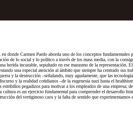
ible, en donde Carmen Pardo aborda uno de los conceptos fundamentales
ión de lo social y lo político a través de los mass media, con la consig
na herida incurable, sepultado en ese marasmo de la representación. El 
stando una especial atención al ámbito que siempre ha centrado sus trab
 guerra y la destrucción –señalando, muy agudamente, que las tecnología
scurso y la realidad cotidianos –de la eugenesia nazi hasta el healthism
estribillos pegadizos para motivar a los empleados de una empresa; de l
a cultura es un ejercicio fundamental para comprender el desarrollo histó
ucción del vertiginoso caos y la falta de sentido que experimentamos e