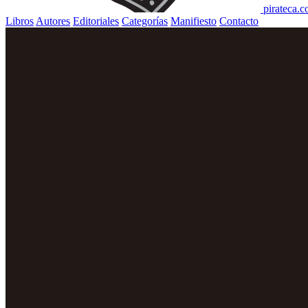
pirateca.
Libros
Autores
Editoriales
Categorías
Manifiesto
Contacto