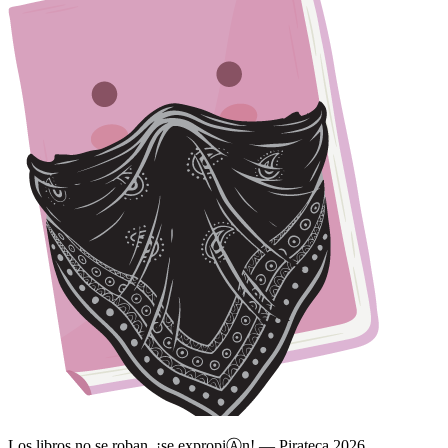
Los libros no se roban, ¡se expropi
Ⓐ
n! — Pirateca 2026