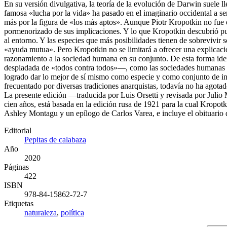
En su versión divulgativa, la teoría de la evolución de Darwin suele lleg
famosa «lucha por la vida» ha pasado en el imaginario occidental a ser
más por la figura de «los más aptos». Aunque Piotr Kropotkin no fue e
pormenorizado de sus implicaciones. Y lo que Kropotkin descubrió pued
al entorno. Y las especies que más posibilidades tienen de sobrevivir
«ayuda mutua». Pero Kropotkin no se limitará a ofrecer una explicació
razonamiento a la sociedad humana en su conjunto. De esta forma ident
despiadada de «todos contra todos»—, como las sociedades humanas ha
logrado dar lo mejor de sí mismo como especie y como conjunto de ind
frecuentado por diversas tradiciones anarquistas, todavía no ha agotad
La presente edición —traducida por Luis Orsetti y revisada por Julio
cien años, está basada en la edición rusa de 1921 para la cual Kropot
Ashley Montagu y un epílogo de Carlos Varea, e incluye el obituario q
Editorial
Pepitas de calabaza
Año
2020
Páginas
422
ISBN
978-84-15862-72-7
Etiquetas
naturaleza
,
política