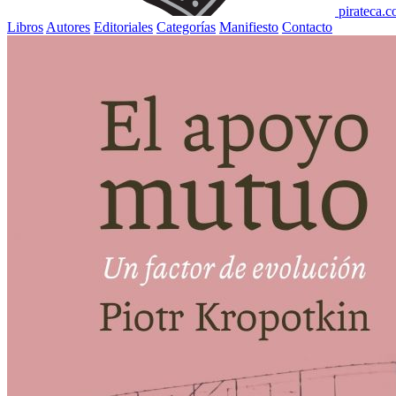
pirateca.
Libros
Autores
Editoriales
Categorías
Manifiesto
Contacto