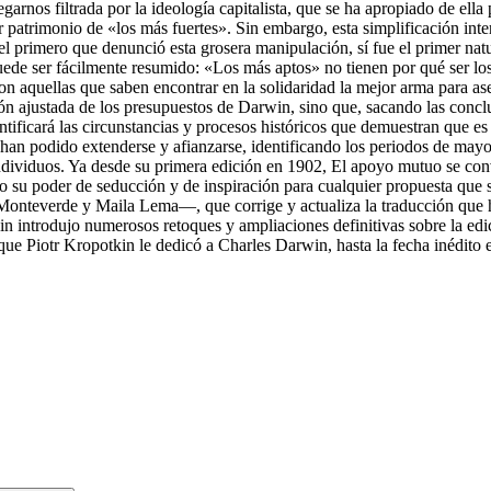
arnos filtrada por la ideología capitalista, que se ha apropiado de ella p
 patrimonio de «los más fuertes». Sin embargo, esta simplificación inte
l primero que denunció esta grosera manipulación, sí fue el primer natu
e ser fácilmente resumido: «Los más aptos» no tienen por qué ser los m
 son aquellas que saben encontrar en la solidaridad la mejor arma para 
n ajustada de los presupuestos de Darwin, sino que, sacando las conclu
ificará las circunstancias y procesos históricos que demuestran que es
n podido extenderse y afianzarse, identificando los periodos de mayor
ividuos. Ya desde su primera edición en 1902, El apoyo mutuo se convi
o su poder de seducción y de inspiración para cualquier propuesta que se
 Monteverde y Maila Lema—, que corrige y actualiza la traducción que 
kin introdujo numerosos retoques y ampliaciones definitivas sobre la ed
ue Piotr Kropotkin le dedicó a Charles Darwin, hasta la fecha inédito e