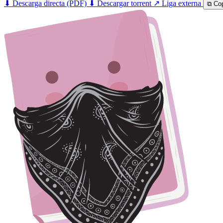
⬇ Descarga directa (PDF)
⬇ Descargar torrent
↗ Liga externa
⧉ Cop