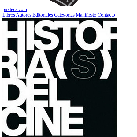
pirateca.com
Libros
Autores
Editoriales
Categorías
Manifiesto
Contacto