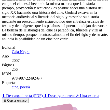
en que el cine está hecho de la misma materia que la historia
(tiempo, proyección y recuerdo), es posible hacer una historia del
siglo XX haciendo una historia del cine. Godard excava en la
memoria audiovisual y literaria del siglo, y reescribe su historia
mediante un procedimiento arqueológico que entrelaza estratos de
textos y de imágenes que las palabras del poema no dejan de evocar.
La belleza de Historia(s) del cine es paradójica, fúnebre y vital al
mismo tiempo, porque mientras salmodia el fin del siglo y de su arte,
anuncia la posibilidad de un cine por venir.
Editorial
Caja Negra
Año
2007
Páginas
256
ISBN
978-987-22492-6-7
Etiquetas
cine
,
poesía
⬇ Descarga directa (PDF)
⬇ Descargar torrent
↗ Liga externa
⧉ Copiar enlace