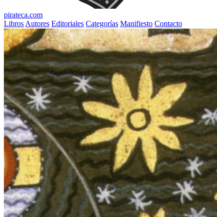
pirateca.com
Libros
Autores
Editoriales
Categorías
Manifiesto
Contacto