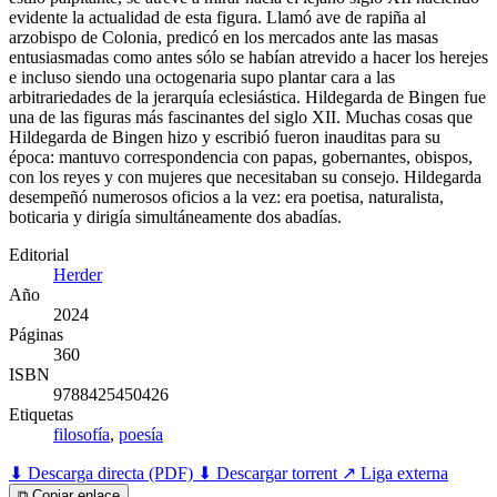
evidente la actualidad de esta figura. Llamó ave de rapiña al
arzobispo de Colonia, predicó en los mercados ante las masas
entusiasmadas como antes sólo se habían atrevido a hacer los herejes
e incluso siendo una octogenaria supo plantar cara a las
arbitrariedades de la jerarquía eclesiástica. Hildegarda de Bingen fue
una de las figuras más fascinantes del siglo XII. Muchas cosas que
Hildegarda de Bingen hizo y escribió fueron inauditas para su
época: mantuvo correspondencia con papas, gobernantes, obispos,
con los reyes y con mujeres que necesitaban su consejo. Hildegarda
desempeñó numerosos oficios a la vez: era poetisa, naturalista,
boticaria y dirigía simultáneamente dos abadías.
Editorial
Herder
Año
2024
Páginas
360
ISBN
9788425450426
Etiquetas
filosofía
,
poesía
⬇ Descarga directa (PDF)
⬇ Descargar torrent
↗ Liga externa
⧉ Copiar enlace