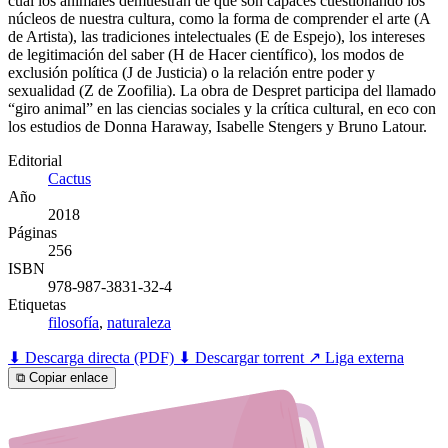
cual los animales demuestran de qué son capaces cuestionando los
núcleos de nuestra cultura, como la forma de comprender el arte (A
de Artista), las tradiciones intelectuales (E de Espejo), los intereses
de legitimación del saber (H de Hacer científico), los modos de
exclusión política (J de Justicia) o la relación entre poder y
sexualidad (Z de Zoofilia). La obra de Despret participa del llamado
“giro animal” en las ciencias sociales y la crítica cultural, en eco con
los estudios de Donna Haraway, Isabelle Stengers y Bruno Latour.
Editorial
Cactus
Año
2018
Páginas
256
ISBN
978-987-3831-32-4
Etiquetas
filosofía
,
naturaleza
⬇ Descarga directa (PDF)
⬇ Descargar torrent
↗ Liga externa
⧉ Copiar enlace