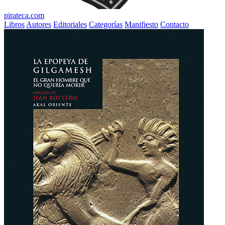
pirateca.com
Libros
Autores
Editoriales
Categorías
Manifiesto
Contacto