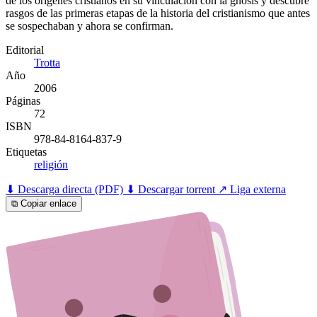
de los orígenes cristianos en su vinculación con la gnosis y descubre
rasgos de las primeras etapas de la historia del cristianismo que antes
se sospechaban y ahora se confirman.
Editorial
Trotta
Año
2006
Páginas
72
ISBN
978-84-8164-837-9
Etiquetas
religión
⬇ Descarga directa (PDF)
⬇ Descargar torrent
↗ Liga externa
⧉ Copiar enlace