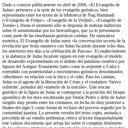
Dado a conocer públicamente en abril de 2006, «El Evangelio de
Judas» pertenece a la serie de los evangelio gnósticos, bien
representada entre los textos de la biblioteca de Nag Hammadi
(«Evangelio de Felipe», «Evangelio de la Verdad», «Evangelio de
Tomás»). Hasta el momento sólo se disponía de noticias indirectas
sobre él suministradas por los heresiólogos, que ya lo presentaron
como parte de las enseñanzas gnósticas cainitas. De naturaleza
esotérica, El Evangelio de Judas narra «la conversación secreta de la
revelación que Jesús mantuvo con Judas Iscariote durante ocho días,
los anteriores tres días a la celebración de Pascua». El enaltecimiento
y la alabanza de Judas Iscariote siguen en este evangelio el modelo
de desarrollo experimentado en el ámbito del judaísmo esotérico por
figuras del Antiguo Testamento (tales como la serpiente y Caín) y
extendido con posterioridad a movimientos gnósticos denominados
«libertinos» en relación con la ética y el culto. Para los cainitas,
Judas es el agente de la liberación de Cristo y el verdadero 'Siervo
sufriente', portador del «misterio de la traición». Este rescate
gnóstico de la figura de Judas se contrapone a la posición del bloque
apostólico de los doce encabezado por Simón Pedro y debe de haber
surgido muy pronto entre los cristianos, en fecha no muy posterior a
finales del siglo I, como forma de rechazo del proceso seguido por la
comunidad juanina. La presente versión del texto copto, anotada y
precedida de un estudio preliminar, ofrece al lector hispanohablante
este valioso documento que arroja luz sobre el complejo fenómeno