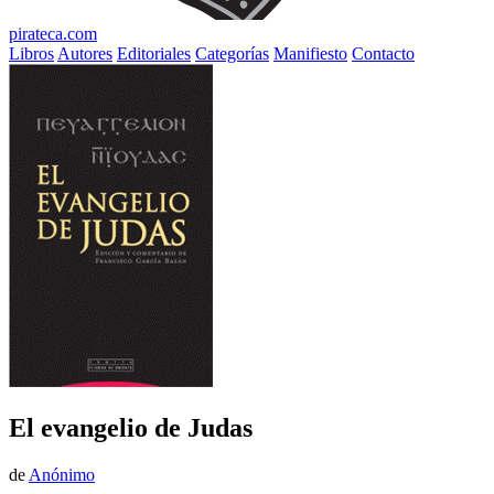
pirateca.com
Libros
Autores
Editoriales
Categorías
Manifiesto
Contacto
El evangelio de Judas
de
Anónimo